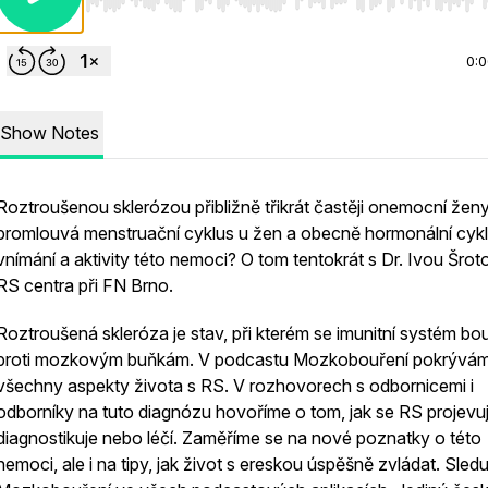
Use Left/Right to seek, Home/End to jump to start o
0:
Show Notes
Roztroušenou sklerózou přibližně třikrát častěji onemocní ženy
promlouvá menstruační cyklus u žen a obecně hormonální cyk
vnímání a aktivity této nemoci? O tom tentokrát s Dr. Ivou Šro
RS centra při FN Brno.
Roztroušená skleróza je stav, při kterém se imunitní systém bou
proti mozkovým buňkám. V podcastu Mozkobouření pokrývá
všechny aspekty života s RS. V rozhovorech s odbornicemi i
odborníky na tuto diagnózu hovoříme o tom, jak se RS projevuj
diagnostikuje nebo léčí. Zaměříme se na nové poznatky o této
nemoci, ale i na tipy, jak život s ereskou úspěšně zvládat. Sledu