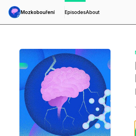
Mozkobouření
Episodes
About