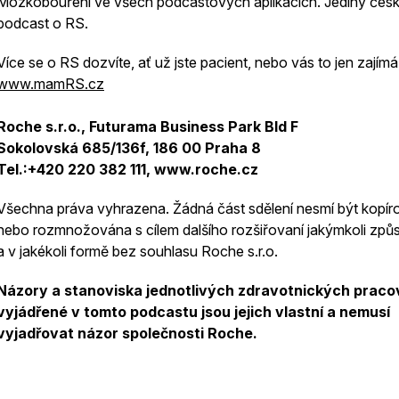
Mozkobouření ve všech podcastových aplikacích. Jediný čes
podcast o RS.
Více se o RS dozvíte, ať už jste pacient, nebo vás to jen zajímá
www.mamRS.cz
Roche s.r.o., Futurama Business Park Bld F
Sokolovská 685/136f, 186 00 Praha 8
Tel.:+420 220 382 111, www.roche.cz
Všechna práva vyhrazena. Žádná část sdělení nesmí být kopí
nebo rozmnožována s cílem dalšího rozšiřovaní jakýmkoli zp
a v jakékoli formě bez souhlasu Roche s.r.o.
Názory a stanoviska jednotlivých zdravotnických praco
vyjádřené v tomto podcastu jsou jejich vlastní a nemusí
vyjadřovat názor společnosti Roche.