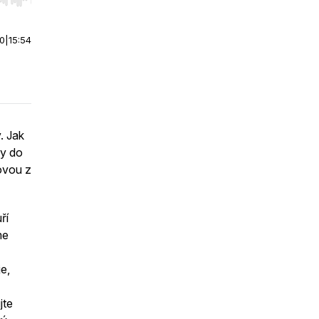
r end. Hold shift to jump forward or backward.
00
|
15:54
. Jak
ly do
tovou z
ří
me
e,
jte