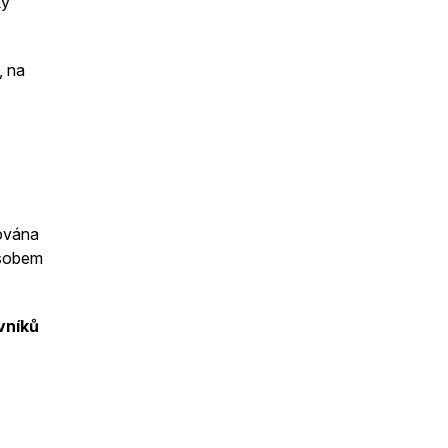
ký
, na
rována
ůsobem
vníků